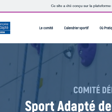
Ce site a été conçu sur la plateforme 
Le comité
Calendrier sportif
Où Prati
COMITÉ DÉ
Sport Adapté de