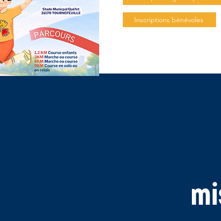
Inscriptions bénévoles
mi